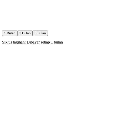
Pemindaian terakhir: Baru saja
1
Bulan
3
Bulan
6
Bulan
Siklus tagihan: Dibayar setiap
1
bulan
Rp
0
rb
/
1
bln
30 Pilih Calon / hari
1 Special Like / hari
1 Boost / bulan
Rewind / Undo