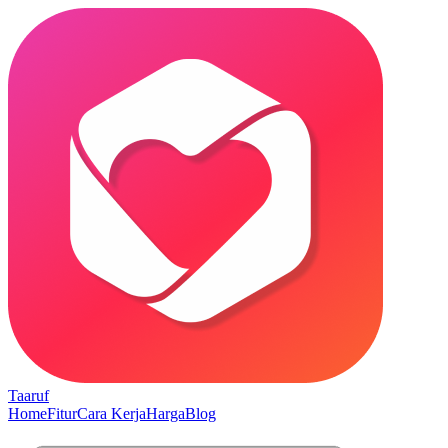
Taaruf
Home
Fitur
Cara Kerja
Harga
Blog