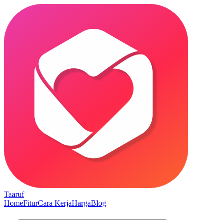
Taaruf
Home
Fitur
Cara Kerja
Harga
Blog