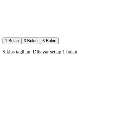
Pemindaian terakhir: Baru saja
1
Bulan
3
Bulan
6
Bulan
Siklus tagihan: Dibayar setiap
1
bulan
Rp
0
rb
/
1
bln
30 Pilih Calon / hari
1 Special Like / hari
1 Boost / bulan
Rewind / Undo