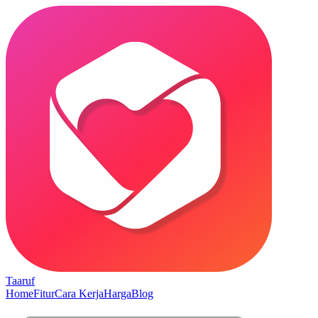
Taaruf
Home
Fitur
Cara Kerja
Harga
Blog