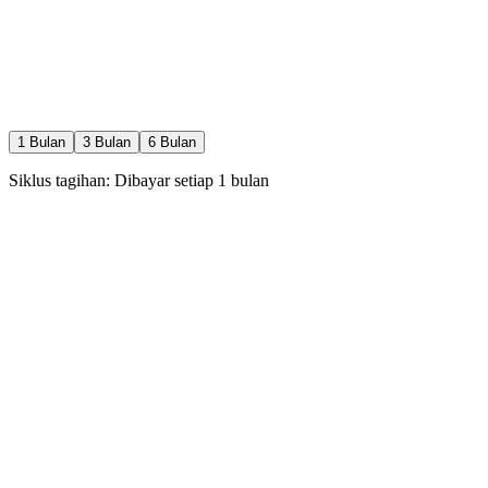
Pemindaian terakhir: Baru saja
1
Bulan
3
Bulan
6
Bulan
Siklus tagihan: Dibayar setiap
1
bulan
Rp
0
rb
/
1
bln
30 Pilih Calon / hari
1 Special Like / hari
1 Boost / bulan
Rewind / Undo