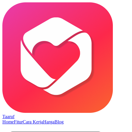
Taaruf
Home
Fitur
Cara Kerja
Harga
Blog