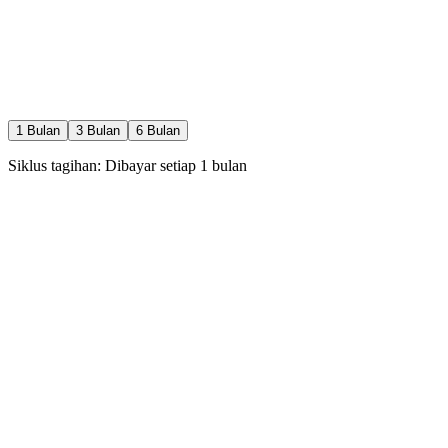
Pemindaian terakhir: Baru saja
1
Bulan
3
Bulan
6
Bulan
Siklus tagihan: Dibayar setiap
1
bulan
Rp
0
rb
/
1
bln
30 Pilih Calon / hari
1 Special Like / hari
1 Boost / bulan
Rewind / Undo