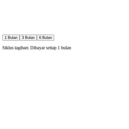
Pemindaian terakhir: Baru saja
1
Bulan
3
Bulan
6
Bulan
Siklus tagihan: Dibayar setiap
1
bulan
Rp
0
rb
/
1
bln
30 Pilih Calon / hari
1 Special Like / hari
1 Boost / bulan
Rewind / Undo