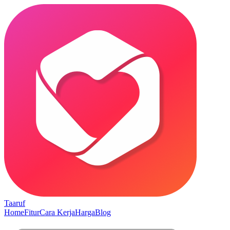
Taaruf
Home
Fitur
Cara Kerja
Harga
Blog